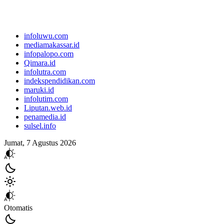
infoluwu.com
mediamakassar.id
infopalopo.com
Qimara.id
infolutra.com
indekspendidikan.com
maruki.id
infolutim.com
Liputan.web.id
penamedia.id
sulsel.info
Jumat, 7 Agustus 2026
Otomatis