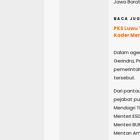
Jawa Barat
BACA JUG
PKS Luwu 
Kader Men
Dalam agen
Gerindra, 
pemerintah
tersebut.
Dari pantau
pejabat pu
Mendagri T
Menteri ES
Menteri BUM
Mentan Am