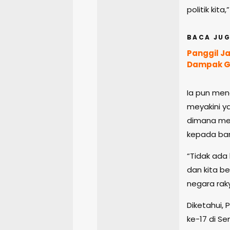
politik kita
BACA JUG
Panggil J
Dampak Geo
Ia pun meng
meyakini y
dimana me
kepada ba
“Tidak ada
dan kita b
negara raky
Diketahui,
ke-17 di Se