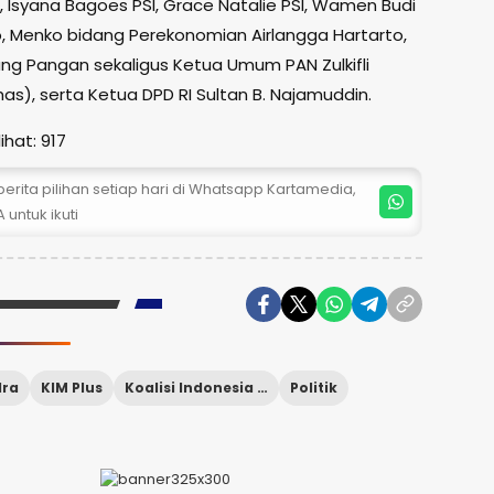
 Isyana Bagoes PSI, Grace Natalie PSI, Wamen Budi
, Menko bidang Perekonomian Airlangga Hartarto,
ng Pangan sekaligus Ketua Umum PAN Zulkifli
as), serta Ketua DPD RI Sultan B. Najamuddin.
ihat:
917
erita pilihan setiap hari di Whatsapp Kartamedia,
 untuk ikuti
dra
KIM Plus
Koalisi Indonesia Maju Plus
Politik