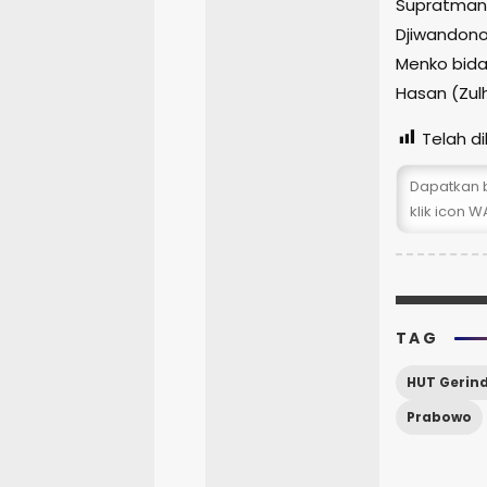
Supratman,
Djiwandono
Menko bida
Hasan (Zulh
Telah dil
Dapatkan b
klik icon WA
TAG
HUT Gerin
Prabowo