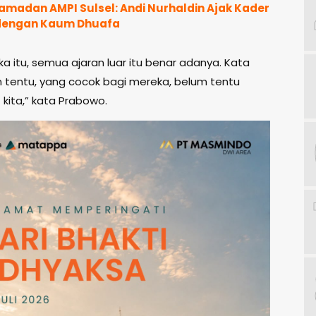
amadan AMPI Sulsel: Andi Nurhaldin Ajak Kader
dengan Kaum Dhuafa
a itu, semua ajaran luar itu benar adanya. Kata
 tentu, yang cocok bagi mereka, belum tentu
kita,” kata Prabowo.