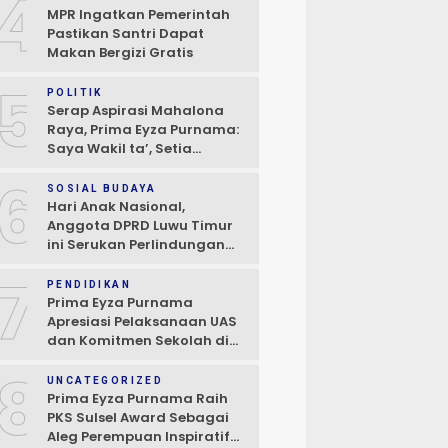
4
MPR Ingatkan Pemerintah
Pastikan Santri Dapat
Makan Bergizi Gratis
5
POLITIK
Serap Aspirasi Mahalona
Raya, Prima Eyza Purnama:
Saya Wakil ta’, Setia
Kepada Masyarakat
6
SOSIAL BUDAYA
Hari Anak Nasional,
Anggota DPRD Luwu Timur
ini Serukan Perlindungan
Anak dan Perempuan
7
PENDIDIKAN
Prima Eyza Purnama
Apresiasi Pelaksanaan UAS
dan Komitmen Sekolah di
Towuti dan Nuha
8
UNCATEGORIZED
Prima Eyza Purnama Raih
PKS Sulsel Award Sebagai
Aleg Perempuan Inspiratif