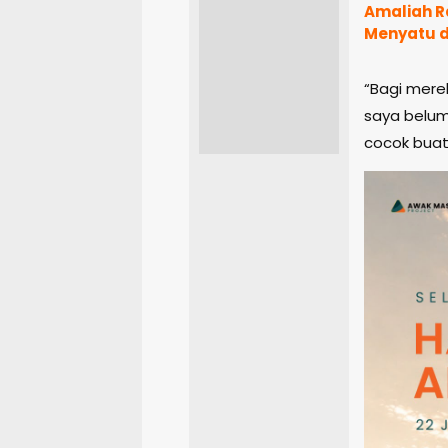
Amaliah R
Menyatu 
“Bagi merek
saya belum
cocok buat 