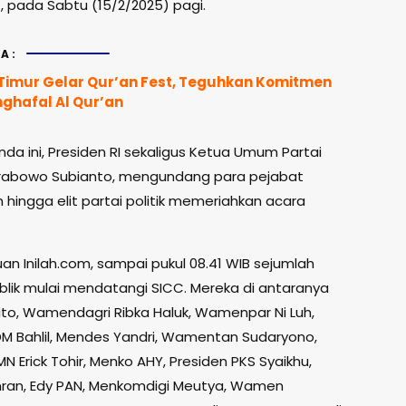
, pada Sabtu (15/2/2025) pagi.
A:
Timur Gelar Qur’an Fest, Teguhkan Komitmen
ghafal Al Qur’an
da ini, Presiden RI sekaligus Ketua Umum Partai
Prabowo Subianto, mengundang para pejabat
 hingga elit partai politik memeriahkan acara
an Inilah.com, sampai pukul 08.41 WIB sejumlah
blik mulai mendatangi SICC. Mereka di antaranya
ito, Wamendagri Ribka Haluk, Wamenpar Ni Luh,
DM Bahlil, Mendes Yandri, Wamentan Sudaryono,
N Erick Tohir, Menko AHY, Presiden PKS Syaikhu,
ran, Edy PAN, Menkomdigi Meutya, Wamen