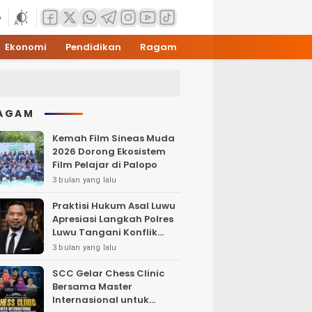
6
Ekonomi
Pendidikan
Ragam
AGAM
Kemah Film Sineas Muda
2026 Dorong Ekosistem
Film Pelajar di Palopo
3 bulan yang lalu
Praktisi Hukum Asal Luwu
Apresiasi Langkah Polres
Luwu Tangani Konflik
Sosial
3 bulan yang lalu
SCC Gelar Chess Clinic
Bersama Master
Internasional untuk