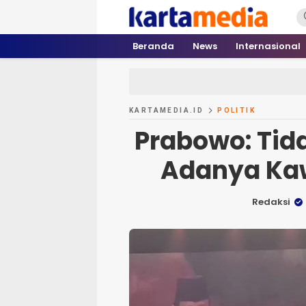
kartamedia.id
Jujur Mengabari
Beranda
News
Internasional
KARTAMEDIA.ID
POLITIK
Prabowo: Tida
Adanya Ka
Redaksi