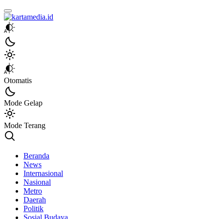
kartamedia.id
Jujur Mengabari
Otomatis
Mode Gelap
Mode Terang
Beranda
News
Internasional
Nasional
Metro
Daerah
Politik
Sosial Budaya