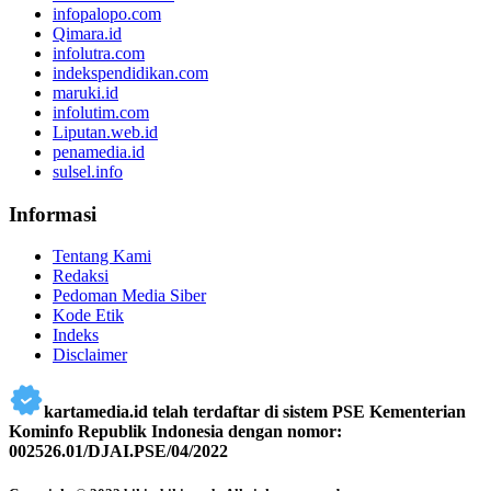
infopalopo.com
Qimara.id
infolutra.com
indekspendidikan.com
maruki.id
infolutim.com
Liputan.web.id
penamedia.id
sulsel.info
Informasi
Tentang Kami
Redaksi
Pedoman Media Siber
Kode Etik
Indeks
Disclaimer
kartamedia.id telah terdaftar di sistem PSE Kementerian
Kominfo Republik Indonesia dengan nomor:
002526.01/DJAI.PSE/04/2022