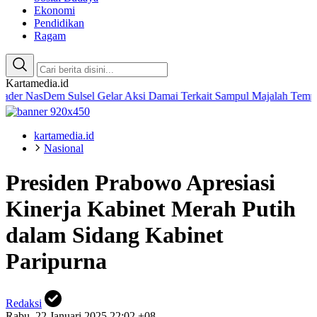
Ekonomi
Pendidikan
Ragam
Kartamedia.id
Dem Sulsel Gelar Aksi Damai Terkait Sampul Majalah Tempo
Amaliah
kartamedia.id
Nasional
Presiden Prabowo Apresiasi
Kinerja Kabinet Merah Putih
dalam Sidang Kabinet
Paripurna
Redaksi
Rabu, 22 Januari 2025 22:02 +08