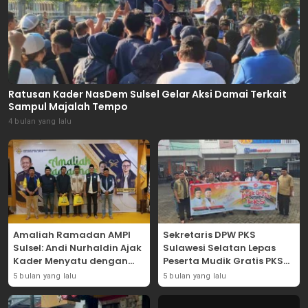
Ratusan Kader NasDem Sulsel Gelar Aksi Damai Terkait
Sampul Majalah Tempo
4 bulan yang lalu
Amaliah Ramadan AMPI
Sekretaris DPW PKS
Sulsel: Andi Nurhaldin Ajak
Sulawesi Selatan Lepas
Kader Menyatu dengan
Peserta Mudik Gratis PKS
Kaum Dhuafa
2026
5 bulan yang lalu
5 bulan yang lalu