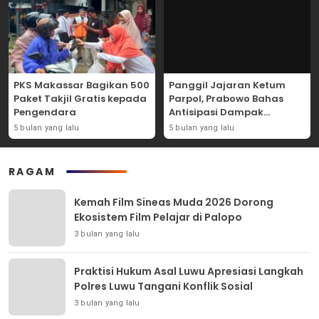
PKS Makassar Bagikan 500
Panggil Jajaran Ketum
Paket Takjil Gratis kepada
Parpol, Prabowo Bahas
Pengendara
Antisipasi Dampak
Geopolitik Dunia Usia
5 bulan yang lalu
5 bulan yang lalu
Konflik Iran-AS
RAGAM
Kemah Film Sineas Muda 2026 Dorong
Ekosistem Film Pelajar di Palopo
3 bulan yang lalu
Praktisi Hukum Asal Luwu Apresiasi Langkah
Polres Luwu Tangani Konflik Sosial
3 bulan yang lalu