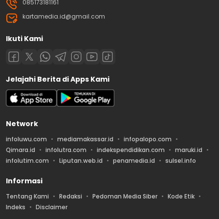
085173181161
kartamedia.id@gmail.com
Ikuti Kami
Jelajahi Berita di Apps Kami
Network
infoluwu.com
mediamakassar.id
infopalopo.com
Qimara.id
infolutra.com
indekspendidikan.com
maruki.id
infolutim.com
Liputan.web.id
penamedia.id
sulsel.info
Informasi
Tentang Kami
Redaksi
Pedoman Media Siber
Kode Etik
Indeks
Disclaimer