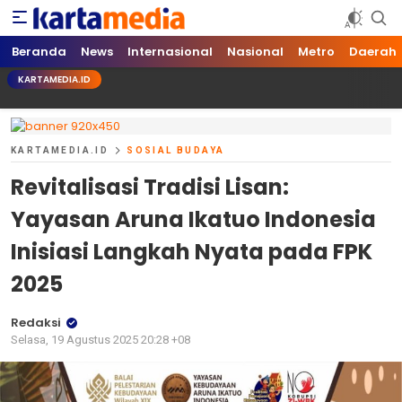
kartamedia.id
Jujur Mengabari
Beranda
News
Internasional
Nasional
Metro
Daerah
KARTAMEDIA.ID
KARTAMEDIA.ID
SOSIAL BUDAYA
Revitalisasi Tradisi Lisan:
Yayasan Aruna Ikatuo Indonesia
Inisiasi Langkah Nyata pada FPK
2025
Redaksi
Selasa, 19 Agustus 2025 20:28 +08