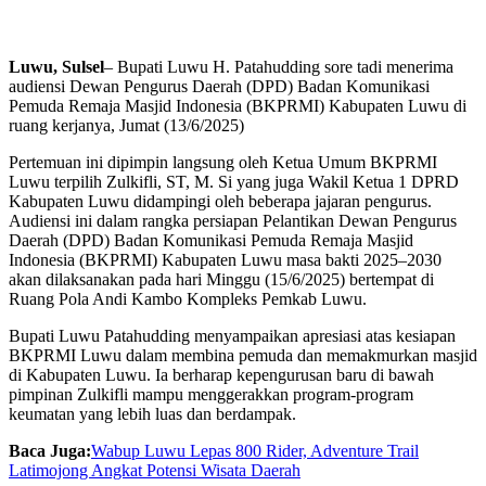
Luwu, Sulsel
– Bupati Luwu H. Patahudding sore tadi menerima
audiensi Dewan Pengurus Daerah (DPD) Badan Komunikasi
Pemuda Remaja Masjid Indonesia (BKPRMI) Kabupaten Luwu di
ruang kerjanya, Jumat (13/6/2025)
Pertemuan ini dipimpin langsung oleh Ketua Umum BKPRMI
Luwu terpilih Zulkifli, ST, M. Si yang juga Wakil Ketua 1 DPRD
Kabupaten Luwu didampingi oleh beberapa jajaran pengurus.
Audiensi ini dalam rangka persiapan Pelantikan Dewan Pengurus
Daerah (DPD) Badan Komunikasi Pemuda Remaja Masjid
Indonesia (BKPRMI) Kabupaten Luwu masa bakti 2025–2030
akan dilaksanakan pada hari Minggu (15/6/2025) bertempat di
Ruang Pola Andi Kambo Kompleks Pemkab Luwu.
Bupati Luwu Patahudding menyampaikan apresiasi atas kesiapan
BKPRMI Luwu dalam membina pemuda dan memakmurkan masjid
di Kabupaten Luwu. Ia berharap kepengurusan baru di bawah
pimpinan Zulkifli mampu menggerakkan program-program
keumatan yang lebih luas dan berdampak.
Baca Juga:
Wabup Luwu Lepas 800 Rider, Adventure Trail
Latimojong Angkat Potensi Wisata Daerah