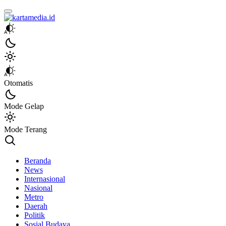
kartamedia.id
Jujur Mengabari
Otomatis
Mode Gelap
Mode Terang
Beranda
News
Internasional
Nasional
Metro
Daerah
Politik
Sosial Budaya