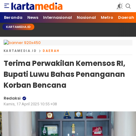
kartamedia.id
Jujur Mengabari
Beranda
News
Internasional
Nasional
Metro
Daerah
KARTAMEDIA.ID
KARTAMEDIA.ID
DAERAH
Terima Perwakilan Kemensos RI,
Bupati Luwu Bahas Penanganan
Korban Bencana
Redaksi
Kamis, 17 April 2025 10:55 +08