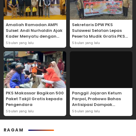
Amaliah Ramadan AMPI
Sekretaris DPW PKS
Sulsel: Andi Nurhaldin Ajak
Sulawesi Selatan Lepas
Kader Menyatu dengan
Peserta Mudik Gratis PKS
Kaum Dhuafa
2026
5 bulan yang lalu
5 bulan yang lalu
PKS Makassar Bagikan 500
Panggil Jajaran Ketum
Paket Takjil Gratis kepada
Parpol, Prabowo Bahas
Pengendara
Antisipasi Dampak
Geopolitik Dunia Usia
5 bulan yang lalu
5 bulan yang lalu
Konflik Iran-AS
RAGAM