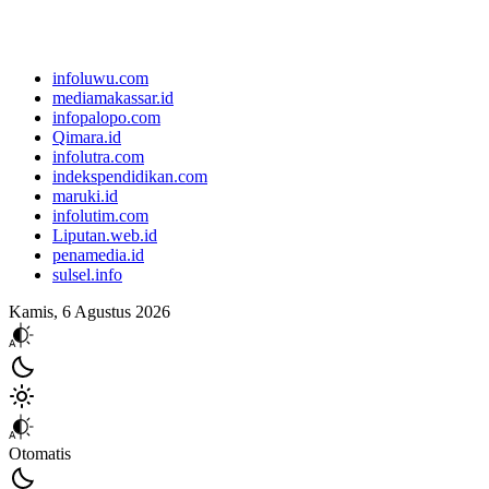
infoluwu.com
mediamakassar.id
infopalopo.com
Qimara.id
infolutra.com
indekspendidikan.com
maruki.id
infolutim.com
Liputan.web.id
penamedia.id
sulsel.info
Kamis, 6 Agustus 2026
Otomatis