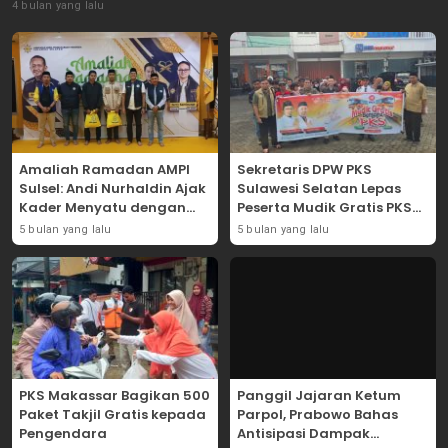
4 bulan yang lalu
Amaliah Ramadan AMPI
Sekretaris DPW PKS
Sulsel: Andi Nurhaldin Ajak
Sulawesi Selatan Lepas
Kader Menyatu dengan
Peserta Mudik Gratis PKS
Kaum Dhuafa
2026
5 bulan yang lalu
5 bulan yang lalu
PKS Makassar Bagikan 500
Panggil Jajaran Ketum
Paket Takjil Gratis kepada
Parpol, Prabowo Bahas
Pengendara
Antisipasi Dampak