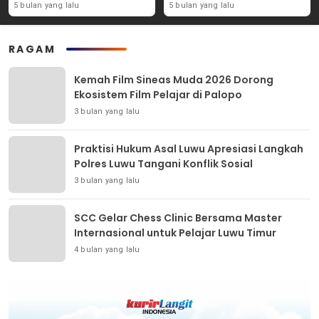
Geopolitik Dunia Usia
5 bulan yang lalu
5 bulan yang lalu
Konflik Iran-AS
RAGAM
Kemah Film Sineas Muda 2026 Dorong
Ekosistem Film Pelajar di Palopo
3 bulan yang lalu
Praktisi Hukum Asal Luwu Apresiasi Langkah
Polres Luwu Tangani Konflik Sosial
3 bulan yang lalu
SCC Gelar Chess Clinic Bersama Master
Internasional untuk Pelajar Luwu Timur
4 bulan yang lalu