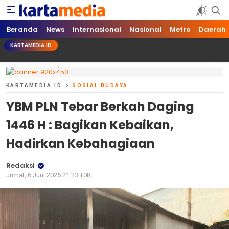
kartamedia.id
Jujur Mengabari
Beranda
News
Internasional
Nasional
Metro
Daerah
KARTAMEDIA.ID
KARTAMEDIA.ID
SOSIAL BUDAYA
YBM PLN Tebar Berkah Daging
1446 H : Bagikan Kebaikan,
Hadirkan Kebahagiaan
Redaksi
Jumat, 6 Juni 2025 21:23 +08