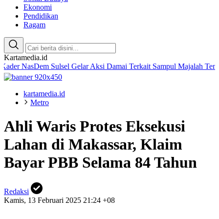
Ekonomi
Pendidikan
Ragam
Kartamedia.id
sDem Sulsel Gelar Aksi Damai Terkait Sampul Majalah Tempo
Amalia
kartamedia.id
Metro
Ahli Waris Protes Eksekusi
Lahan di Makassar, Klaim
Bayar PBB Selama 84 Tahun
Redaksi
Kamis, 13 Februari 2025 21:24 +08