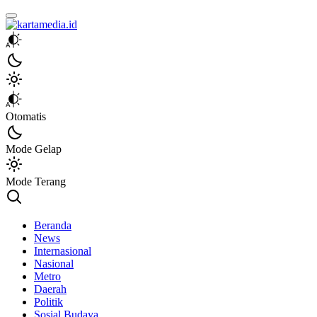
kartamedia.id
Jujur Mengabari
Otomatis
Mode Gelap
Mode Terang
Beranda
News
Internasional
Nasional
Metro
Daerah
Politik
Sosial Budaya