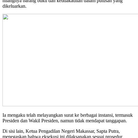
hilangnya barang bukti dan ketidakadilan dalam putusan yang
dikeluarkan.
Ia mengaku telah melayangkan surat ke berbagai instansi, termasuk
Presiden dan Wakil Presiden, namun tidak mendapat tanggapan.
Di sisi lain, Ketua Pengadilan Negeri Makassar, Sapta Putra,
menegaskan bahwa eksekusi ini dilaksanakan sesuai prosedur