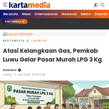
kartamedia.id
Jujur Mengabari
Beranda
News
Internasional
Nasional
Metro
Daerah
KARTAMEDIA.ID
KARTAMEDIA.ID
BERITA
Atasi Kelangkaan Gas, Pemkab
Luwu Gelar Pasar Murah LPG 3 Kg
Redaksi
Kamis, 11 Juni 2026 19:50 +08