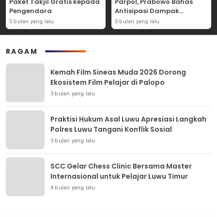
Paket Takjil Gratis kepada
Parpol, Prabowo Bahas
Pengendara
Antisipasi Dampak
Geopolitik Dunia Usia
5 bulan yang lalu
5 bulan yang lalu
Konflik Iran-AS
RAGAM
Kemah Film Sineas Muda 2026 Dorong
Ekosistem Film Pelajar di Palopo
3 bulan yang lalu
Praktisi Hukum Asal Luwu Apresiasi Langkah
Polres Luwu Tangani Konflik Sosial
3 bulan yang lalu
SCC Gelar Chess Clinic Bersama Master
Internasional untuk Pelajar Luwu Timur
4 bulan yang lalu