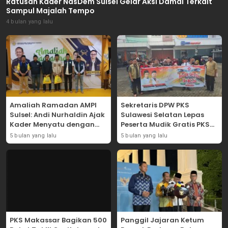
Ratusan Kader NasDem Sulsel Gelar Aksi Damai Terkait
Sampul Majalah Tempo
4 bulan yang lalu
Amaliah Ramadan AMPI
Sekretaris DPW PKS
Sulsel: Andi Nurhaldin Ajak
Sulawesi Selatan Lepas
Kader Menyatu dengan
Peserta Mudik Gratis PKS
Kaum Dhuafa
2026
5 bulan yang lalu
5 bulan yang lalu
PKS Makassar Bagikan 500
Panggil Jajaran Ketum