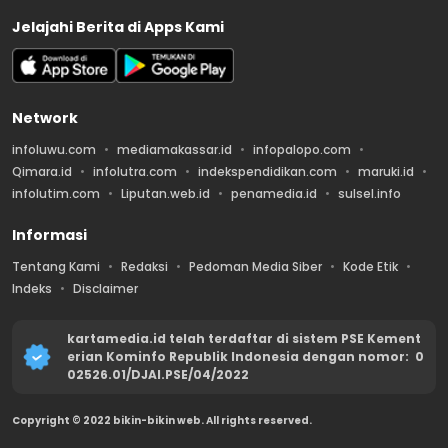
Jelajahi Berita di Apps Kami
Network
infoluwu.com
mediamakassar.id
infopalopo.com
Qimara.id
infolutra.com
indekspendidikan.com
maruki.id
infolutim.com
Liputan.web.id
penamedia.id
sulsel.info
Informasi
Tentang Kami
Redaksi
Pedoman Media Siber
Kode Etik
Indeks
Disclaimer
kartamedia.id telah terdaftar di sistem PSE Kement
erian Kominfo Republik Indonesia dengan nomor: 0
02526.01/DJAI.PSE/04/2022
Copyright © 2022 bikin-bikin web. All rights reserved.