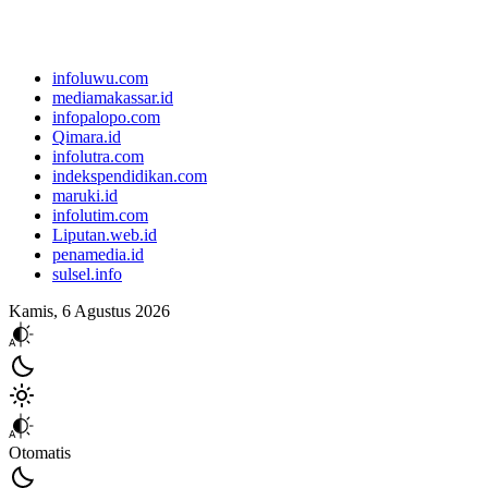
infoluwu.com
mediamakassar.id
infopalopo.com
Qimara.id
infolutra.com
indekspendidikan.com
maruki.id
infolutim.com
Liputan.web.id
penamedia.id
sulsel.info
Kamis, 6 Agustus 2026
Otomatis