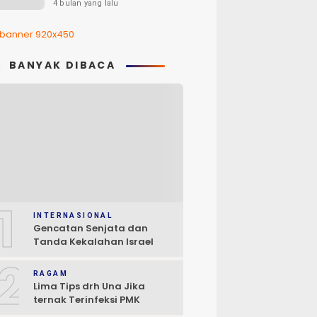
Pelajar Luwu Timur
4 bulan yang lalu
BANYAK DIBACA
1
INTERNASIONAL
Gencatan Senjata dan
Tanda Kekalahan Israel
2
RAGAM
Lima Tips drh Una Jika
ternak Terinfeksi PMK