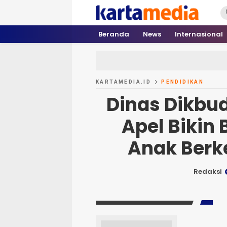
kartamedia.id
Jujur Mengabari
Beranda
News
Internasional
KARTAMEDIA.ID
PENDIDIKAN
Dinas Dikbu
Apel Bikin
Anak Berk
Redaksi