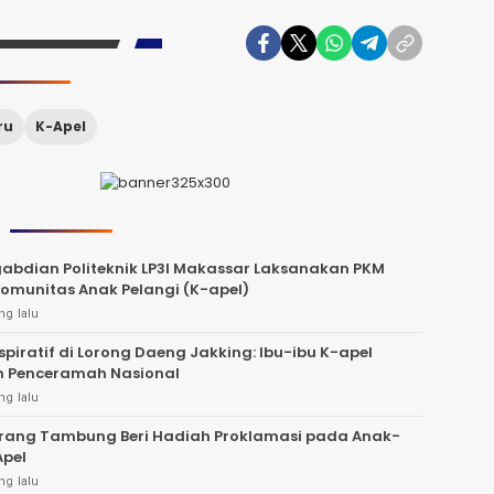
ru
K-Apel
abdian Politeknik LP3I Makassar Laksanakan PKM
Komunitas Anak Pelangi (K-apel)
ng lalu
spiratif di Lorong Daeng Jakking: Ibu-ibu K-apel
n Penceramah Nasional
ng lalu
arang Tambung Beri Hadiah Proklamasi pada Anak-
K-Apel
ng lalu