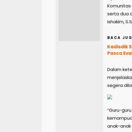
Komunitas 
serta dua 
Ishakim, S.S
BACA JUG
Kadisdik 
Pasca Eva
Dalam kete
menjelaska
segera dil
“Guru-gur
kemampuan
anak-anak 