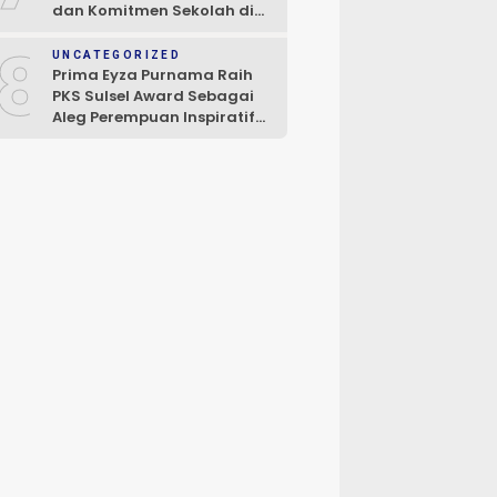
dan Komitmen Sekolah di
Towuti dan Nuha
8
UNCATEGORIZED
Prima Eyza Purnama Raih
PKS Sulsel Award Sebagai
Aleg Perempuan Inspiratif
dan Inovatif