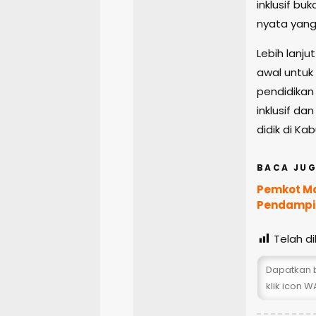
inklusif bu
nyata yang
Lebih lanju
awal untuk
pendidikan
inklusif d
didik di K
BACA JUG
Pemkot Ma
Pendampin
Telah dil
Dapatkan b
klik icon WA