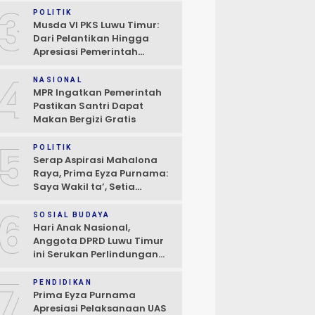
3
POLITIK
Musda VI PKS Luwu Timur:
Dari Pelantikan Hingga
Apresiasi Pemerintah
Daerah
4
NASIONAL
MPR Ingatkan Pemerintah
Pastikan Santri Dapat
Makan Bergizi Gratis
5
POLITIK
Serap Aspirasi Mahalona
Raya, Prima Eyza Purnama:
Saya Wakil ta’, Setia
Kepada Masyarakat
6
SOSIAL BUDAYA
Hari Anak Nasional,
Anggota DPRD Luwu Timur
ini Serukan Perlindungan
Anak dan Perempuan
7
PENDIDIKAN
Prima Eyza Purnama
Apresiasi Pelaksanaan UAS