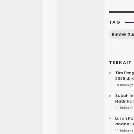
TAG
Bimtek Gu
TERKAIT
Tim Peng
2025 di 
10 bulan ya
Subuh In
Hadirka
11 bulan ya
Lurah P
anak 
11 bulan ya