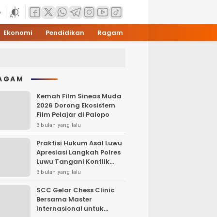
6
Ekonomi
Pendidikan
Ragam
AGAM
Kemah Film Sineas Muda
2026 Dorong Ekosistem
Film Pelajar di Palopo
3 bulan yang lalu
Praktisi Hukum Asal Luwu
Apresiasi Langkah Polres
Luwu Tangani Konflik
Sosial
3 bulan yang lalu
SCC Gelar Chess Clinic
Bersama Master
Internasional untuk