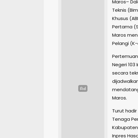
Maros– Dal
Teknis (Bim
Khusus (AB
Pertama (S
Maros men
Pelangi (K
Pertemuan 
Negeri 103
secara tek
dijadwalkan
mendatang,
Maros.
Turut hadir
Tenaga Pen
Kabupaten M
Inpres Hasa