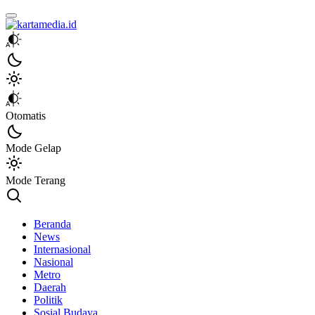
kartamedia.id
Jujur Mengabari
Otomatis
Mode Gelap
Mode Terang
Beranda
News
Internasional
Nasional
Metro
Daerah
Politik
Sosial Budaya