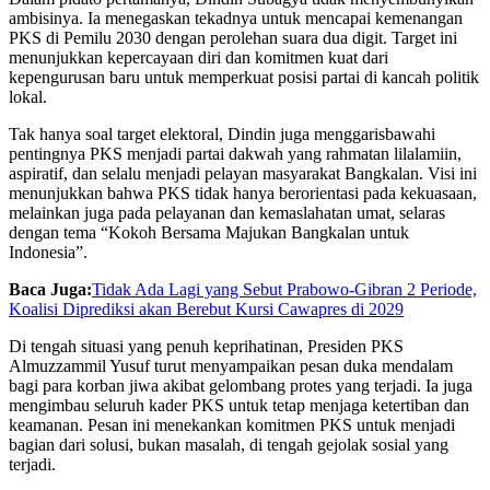
ambisinya. Ia menegaskan tekadnya untuk mencapai kemenangan
PKS di Pemilu 2030 dengan perolehan suara dua digit. Target ini
menunjukkan kepercayaan diri dan komitmen kuat dari
kepengurusan baru untuk memperkuat posisi partai di kancah politik
lokal.
Tak hanya soal target elektoral, Dindin juga menggarisbawahi
pentingnya PKS menjadi partai dakwah yang rahmatan lilalamiin,
aspiratif, dan selalu menjadi pelayan masyarakat Bangkalan. Visi ini
menunjukkan bahwa PKS tidak hanya berorientasi pada kekuasaan,
melainkan juga pada pelayanan dan kemaslahatan umat, selaras
dengan tema “Kokoh Bersama Majukan Bangkalan untuk
Indonesia”.
Baca Juga:
Tidak Ada Lagi yang Sebut Prabowo-Gibran 2 Periode,
Koalisi Diprediksi akan Berebut Kursi Cawapres di 2029
Di tengah situasi yang penuh keprihatinan, Presiden PKS
Almuzzammil Yusuf turut menyampaikan pesan duka mendalam
bagi para korban jiwa akibat gelombang protes yang terjadi. Ia juga
mengimbau seluruh kader PKS untuk tetap menjaga ketertiban dan
keamanan. Pesan ini menekankan komitmen PKS untuk menjadi
bagian dari solusi, bukan masalah, di tengah gejolak sosial yang
terjadi.