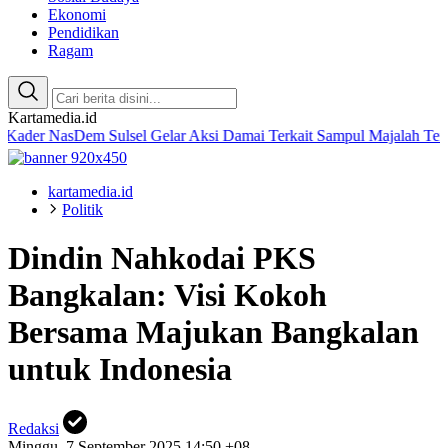
Ekonomi
Pendidikan
Ragam
Kartamedia.id
asDem Sulsel Gelar Aksi Damai Terkait Sampul Majalah Tempo
Amali
kartamedia.id
Politik
Dindin Nahkodai PKS
Bangkalan: Visi Kokoh
Bersama Majukan Bangkalan
untuk Indonesia
Redaksi
Minggu, 7 September 2025 14:50 +08