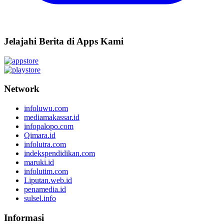
Jelajahi Berita di Apps Kami
Network
infoluwu.com
mediamakassar.id
infopalopo.com
Qimara.id
infolutra.com
indekspendidikan.com
maruki.id
infolutim.com
Liputan.web.id
penamedia.id
sulsel.info
Informasi