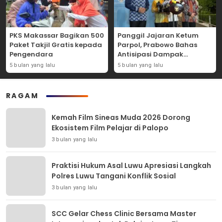
PKS Makassar Bagikan 500
Panggil Jajaran Ketum
Paket Takjil Gratis kepada
Parpol, Prabowo Bahas
Pengendara
Antisipasi Dampak
Geopolitik Dunia Usia
5 bulan yang lalu
5 bulan yang lalu
Konflik Iran-AS
RAGAM
Kemah Film Sineas Muda 2026 Dorong
Ekosistem Film Pelajar di Palopo
3 bulan yang lalu
Praktisi Hukum Asal Luwu Apresiasi Langkah
Polres Luwu Tangani Konflik Sosial
3 bulan yang lalu
SCC Gelar Chess Clinic Bersama Master