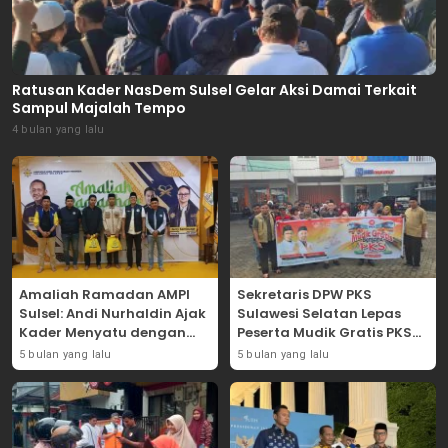
Ratusan Kader NasDem Sulsel Gelar Aksi Damai Terkait
Sampul Majalah Tempo
4 bulan yang lalu
Amaliah Ramadan AMPI
Sekretaris DPW PKS
Sulsel: Andi Nurhaldin Ajak
Sulawesi Selatan Lepas
Kader Menyatu dengan
Peserta Mudik Gratis PKS
Kaum Dhuafa
2026
5 bulan yang lalu
5 bulan yang lalu