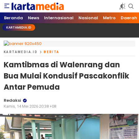
kartamedia.id
Jujur Mengabari
Beranda
News
Internasional
Nasional
Metro
Daerah
KARTAMEDIA.ID
KARTAMEDIA.ID
BERITA
Kamtibmas di Walenrang dan
Bua Mulai Kondusif Pascakonflik
Antar Pemuda
Redaksi
Kamis, 14 Mei 2026 20:38 +08