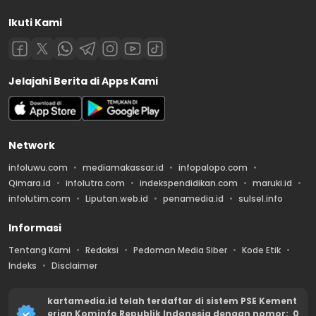
Ikuti Kami
Jelajahi Berita di Apps Kami
Network
infoluwu.com
mediamakassar.id
infopalopo.com
Qimara.id
infolutra.com
indekspendidikan.com
maruki.id
infolutim.com
Liputan.web.id
penamedia.id
sulsel.info
Informasi
Tentang Kami
Redaksi
Pedoman Media Siber
Kode Etik
Indeks
Disclaimer
kartamedia.id telah terdaftar di sistem PSE Kement
erian Kominfo Republik Indonesia dengan nomor: 0