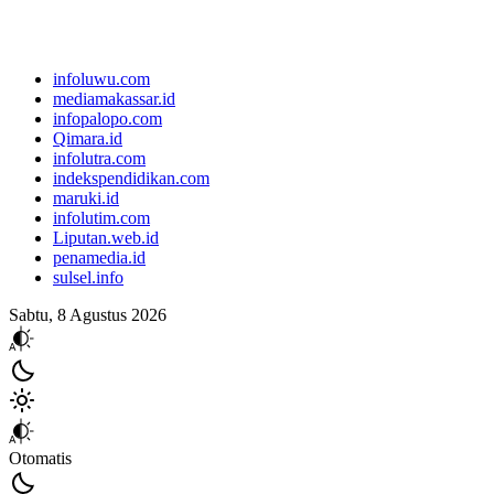
infoluwu.com
mediamakassar.id
infopalopo.com
Qimara.id
infolutra.com
indekspendidikan.com
maruki.id
infolutim.com
Liputan.web.id
penamedia.id
sulsel.info
Sabtu, 8 Agustus 2026
Otomatis