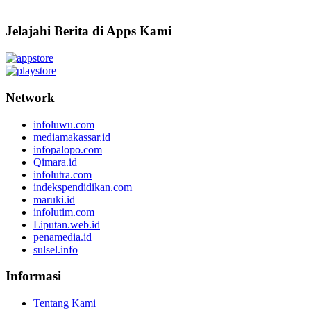
Jelajahi Berita di Apps Kami
Network
infoluwu.com
mediamakassar.id
infopalopo.com
Qimara.id
infolutra.com
indekspendidikan.com
maruki.id
infolutim.com
Liputan.web.id
penamedia.id
sulsel.info
Informasi
Tentang Kami