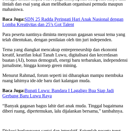
ilmiah dan esai yang akan melibatkan organisasi pemuda maupun
mahasiswa.
Baca Juga:
SDN 25 Radda Peringati Hari Anak Nasional dengan
Lomba Kreativitas dan 25’s Got Talent
Para peserta nantinya diminta menyusun gagasan sesuai tema yang
telah ditentukan, dengan penilaian oleh tim juri independen.
Tema yang diangkat mencakup entrepreneurship dan ekonomi
kreatif, kearifan lokal Tanah Luwu, digitalisasi dan kecerdasan
buatan (AI), bonus demografi, energi baru terbarukan, independensi
jurnalisme, hingga konsep green mining.
Menurut Rahmad, forum seperti ini diharapkan mampu membuka
ruang lahirnya ide-ide baru dari kalangan muda.
Baca Juga:
Bupati Luwu: Bandara I Lagaligo Bua Siap Jadi
Gerbang Baru Luwu Raya
“Banyak gagasan bagus lahir dari anak muda. Tinggal bagaimana
diberi ruang, dipertemukan, lalu dijalankan bersama,” tambahnya.
Diskusi berlangsung santai dan interaktif. Sejumlah peserta turut