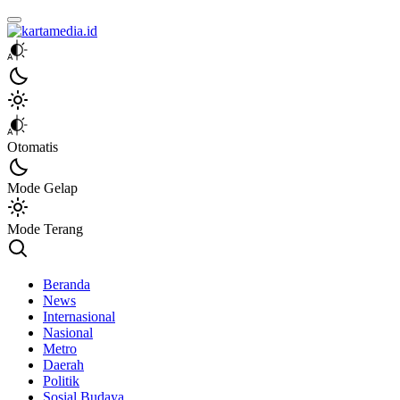
kartamedia.id
Jujur Mengabari
Otomatis
Mode Gelap
Mode Terang
Beranda
News
Internasional
Nasional
Metro
Daerah
Politik
Sosial Budaya