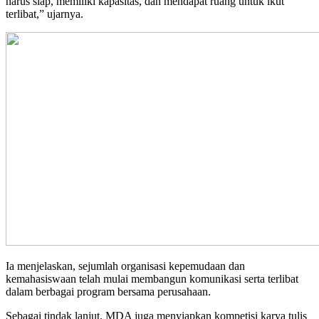
harus siap, memiliki kapasitas, dan mendapat ruang untuk ikut
terlibat,” ujarnya.
Ia menjelaskan, sejumlah organisasi kepemudaan dan
kemahasiswaan telah mulai membangun komunikasi serta terlibat
dalam berbagai program bersama perusahaan.
Sebagai tindak lanjut, MDA juga menyiapkan kompetisi karya tulis