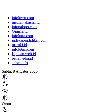
infoluwu.com
mediamakassar.id
infopalopo.com
Qimara.id
infolutra.com
indekspendidikan.com
maruki.id
infolutim.com
Liputan.web.id
penamedia.id
sulsel.info
Sabtu, 8 Agustus 2026
Otomatis