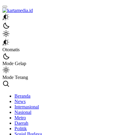
kartamedia.id
Jujur Mengabari
Otomatis
Mode Gelap
Mode Terang
Beranda
News
Internasional
Nasional
Metro
Daerah
Politik
Sosial Budaya