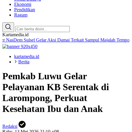
Ekonomi
Pendidikan
Ragam
Kartamedia.id
 Sulsel Gelar Aksi Damai Terkait Sampul Majalah Tempo
Amaliah R
kartamedia.id
Berita
Pemkab Luwu Gelar
Pelayanan KB Serentak di
Larompong, Perkuat
Kesehatan Ibu dan Anak
Redaksi
Rabu, 13 Mei 2026 21:10 +08